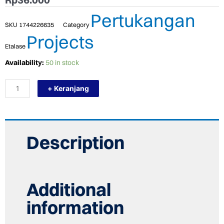
Pertukangan
SKU
1744226635
Category
Projects
Etalase
TERMURAH
Availability:
50 in stock
PAKET
FITTING
+ Keranjang
PIPA
PVC
INSTALSI
POMPA
HISAP
3/4"
Description
DANGKAL
quantity
Additional
information