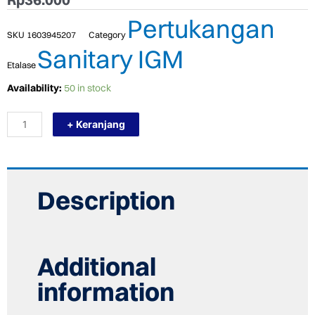
Pertukangan
SKU
1603945207
Category
Sanitary IGM
Etalase
TERMURAH
Availability:
50 in stock
ORYX
OR-
+ Keranjang
002
METERAN
TANCAP
FIBER
/
ROLL
Description
METER
BODY
BESAR
30M
quantity
Additional
information