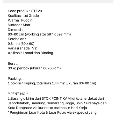
Kode produk : GTE20
Kualitas : 1st Grade
Warna : Puccini
Surface : Matt
Dimensi :
60×60 cm (working size 597 x 597 mm)
Ketebalan :
9,8 mm (60 x 60)
Variasi shade : V2
Aplikasi : Lantai dan Dinding.
Berat :
30 kg per box (ukuran 60×60 cm)
Packing :
1 box isi 4 keping, total luas 1,44 m2 (ukuran 60×60 cm)
**PENTING**
1.Barang dikirim dari STOK POINT KAMI di kota terdekat dari
Jabodetabek, Bandung, Semarang, Jogja, Solo, Surabaya dan
Kota Denpasar via kurir toko estimasi 5 Hari Kerja
* Pengiriman Luar Kota & Luar Pulau via ekspedisi yang