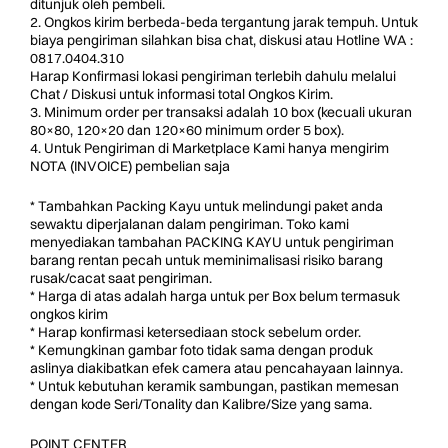
ditunjuk oleh pembeli.
2. Ongkos kirim berbeda-beda tergantung jarak tempuh. Untuk
biaya pengiriman silahkan bisa chat, diskusi atau Hotline WA :
0817.0404.310
Harap Konfirmasi lokasi pengiriman terlebih dahulu melalui
Chat / Diskusi untuk informasi total Ongkos Kirim.
3. Minimum order per transaksi adalah 10 box (kecuali ukuran
80×80, 120×20 dan 120×60 minimum order 5 box).
4. Untuk Pengiriman di Marketplace Kami hanya mengirim
NOTA (INVOICE) pembelian saja
* Tambahkan Packing Kayu untuk melindungi paket anda
sewaktu diperjalanan dalam pengiriman. Toko kami
menyediakan tambahan PACKING KAYU untuk pengiriman
barang rentan pecah untuk meminimalisasi risiko barang
rusak/cacat saat pengiriman.
* Harga di atas adalah harga untuk per Box belum termasuk
ongkos kirim
* Harap konfirmasi ketersediaan stock sebelum order.
* Kemungkinan gambar foto tidak sama dengan produk
aslinya diakibatkan efek camera atau pencahayaan lainnya.
* Untuk kebutuhan keramik sambungan, pastikan memesan
dengan kode Seri/Tonality dan Kalibre/Size yang sama.
POINT CENTER