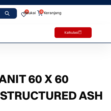
0
0
Disukai
Keranjang
Kalkulasi
NIT 60 X 60
 STRUCTURED ASH