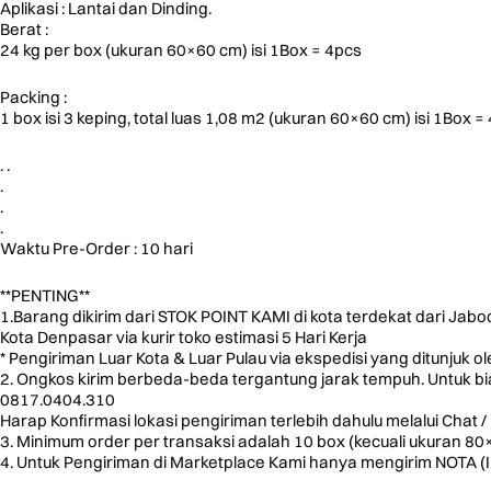
Aplikasi : Lantai dan Dinding.
Berat :
24 kg per box (ukuran 60×60 cm) isi 1Box = 4pcs
Packing :
1 box isi 3 keping, total luas 1,08 m2 (ukuran 60×60 cm) isi 1Box =
. .
.
.
.
Waktu Pre-Order : 10 hari
**PENTING**
1.Barang dikirim dari STOK POINT KAMI di kota terdekat dari Jab
Kota Denpasar via kurir toko estimasi 5 Hari Kerja
* Pengiriman Luar Kota & Luar Pulau via ekspedisi yang ditunjuk o
2. Ongkos kirim berbeda-beda tergantung jarak tempuh. Untuk biay
0817.0404.310
Harap Konfirmasi lokasi pengiriman terlebih dahulu melalui Chat / 
3. Minimum order per transaksi adalah 10 box (kecuali ukuran 8
4. Untuk Pengiriman di Marketplace Kami hanya mengirim NOTA (