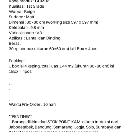
Kode produk : GCM02
Kualitas : 1st Grade
Warna : Beige
Surface : Matt
Dimensi : 60×60 cm (working size 597 x 597 mm)
Ketebalan : 9.8 mm
Variasi shade : V3
Aplikasi : Lantai dan Dinding.
Berat :
30 kg per box (ukuran 60×60 cm) isi 1Box = 4pcs
Packing :
1 box isi 4 keping, total luas 1,44 m2 (ukuran 60×60 cm) isi
1Box = 4pcs
. .
.
.
.
Waktu Pre-Order : 10 hari
**PENTING**
1.Barang dikirim dari STOK POINT KAMI di kota terdekat dari
Jabodetabek, Bandung, Semarang, Jogja, Solo, Surabaya dan