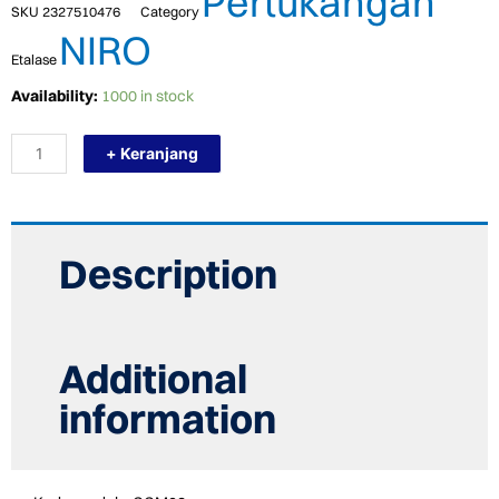
Pertukangan
SKU
2327510476
Category
NIRO
Etalase
TERMURAH
Availability:
1000 in stock
NIRO
GRANIT
+ Keranjang
60
X
60
GCM02
CEMENTUM
MATT
Description
quantity
Additional
information