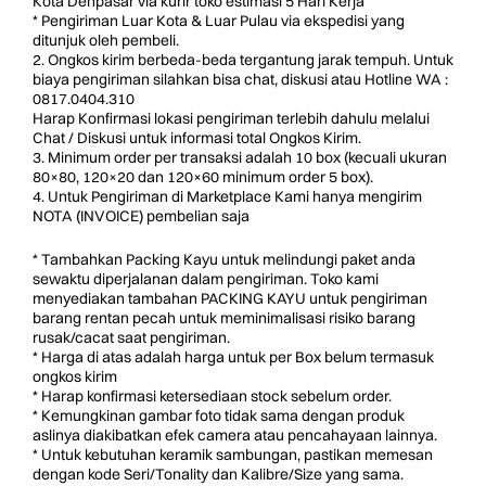
Kota Denpasar via kurir toko estimasi 5 Hari Kerja
* Pengiriman Luar Kota & Luar Pulau via ekspedisi yang
ditunjuk oleh pembeli.
2. Ongkos kirim berbeda-beda tergantung jarak tempuh. Untuk
biaya pengiriman silahkan bisa chat, diskusi atau Hotline WA :
0817.0404.310
Harap Konfirmasi lokasi pengiriman terlebih dahulu melalui
Chat / Diskusi untuk informasi total Ongkos Kirim.
3. Minimum order per transaksi adalah 10 box (kecuali ukuran
80×80, 120×20 dan 120×60 minimum order 5 box).
4. Untuk Pengiriman di Marketplace Kami hanya mengirim
NOTA (INVOICE) pembelian saja
* Tambahkan Packing Kayu untuk melindungi paket anda
sewaktu diperjalanan dalam pengiriman. Toko kami
menyediakan tambahan PACKING KAYU untuk pengiriman
barang rentan pecah untuk meminimalisasi risiko barang
rusak/cacat saat pengiriman.
* Harga di atas adalah harga untuk per Box belum termasuk
ongkos kirim
* Harap konfirmasi ketersediaan stock sebelum order.
* Kemungkinan gambar foto tidak sama dengan produk
aslinya diakibatkan efek camera atau pencahayaan lainnya.
* Untuk kebutuhan keramik sambungan, pastikan memesan
dengan kode Seri/Tonality dan Kalibre/Size yang sama.