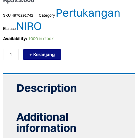
Pertukangan
SKU
4976291742
Category
NIRO
Etalase
TERMURAH
Availability:
1000 in stock
NIRO
GRANIT
+ Keranjang
60
X
120
GMT06
MAESTRA
FABIO
Description
SURFACE
POLISHED
quantity
Additional
information