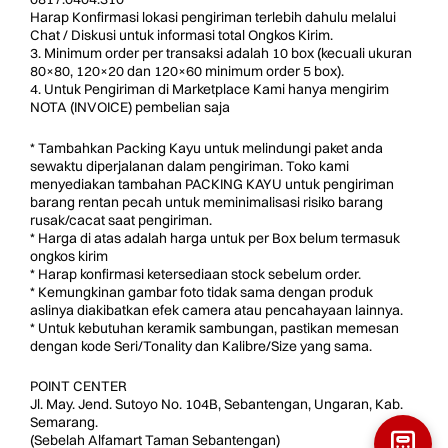
Harap Konfirmasi lokasi pengiriman terlebih dahulu melalui
Chat / Diskusi untuk informasi total Ongkos Kirim.
3. Minimum order per transaksi adalah 10 box (kecuali ukuran
80×80, 120×20 dan 120×60 minimum order 5 box).
4. Untuk Pengiriman di Marketplace Kami hanya mengirim
NOTA (INVOICE) pembelian saja
* Tambahkan Packing Kayu untuk melindungi paket anda
sewaktu diperjalanan dalam pengiriman. Toko kami
menyediakan tambahan PACKING KAYU untuk pengiriman
barang rentan pecah untuk meminimalisasi risiko barang
rusak/cacat saat pengiriman.
* Harga di atas adalah harga untuk per Box belum termasuk
ongkos kirim
* Harap konfirmasi ketersediaan stock sebelum order.
* Kemungkinan gambar foto tidak sama dengan produk
aslinya diakibatkan efek camera atau pencahayaan lainnya.
* Untuk kebutuhan keramik sambungan, pastikan memesan
dengan kode Seri/Tonality dan Kalibre/Size yang sama.
POINT CENTER
Jl. May. Jend. Sutoyo No. 104B, Sebantengan, Ungaran, Kab.
Semarang.
(Sebelah Alfamart Taman Sebantengan)