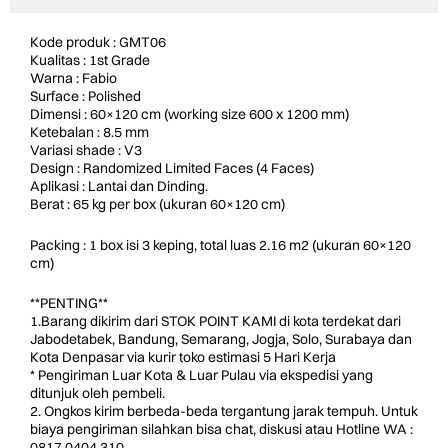
Kode produk : GMT06
Kualitas : 1st Grade
Warna : Fabio
Surface : Polished
Dimensi : 60×120 cm (working size 600 x 1200 mm)
Ketebalan : 8.5 mm
Variasi shade : V3
Design : Randomized Limited Faces (4 Faces)
Aplikasi : Lantai dan Dinding.
Berat : 65 kg per box (ukuran 60×120 cm)
Packing : 1 box isi 3 keping, total luas 2.16 m2 (ukuran 60×120
cm)
**PENTING**
1.Barang dikirim dari STOK POINT KAMI di kota terdekat dari
Jabodetabek, Bandung, Semarang, Jogja, Solo, Surabaya dan
Kota Denpasar via kurir toko estimasi 5 Hari Kerja
* Pengiriman Luar Kota & Luar Pulau via ekspedisi yang
ditunjuk oleh pembeli.
2. Ongkos kirim berbeda-beda tergantung jarak tempuh. Untuk
biaya pengiriman silahkan bisa chat, diskusi atau Hotline WA :
0817.0404.310