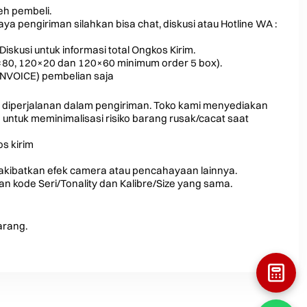
leh pembeli.
a pengiriman silahkan bisa chat, diskusi atau Hotline WA :
Diskusi untuk informasi total Ongkos Kirim.
0×80, 120×20 dan 120×60 minimum order 5 box).
INVOICE) pembelian saja
 diperjalanan dalam pengiriman. Toko kami menyediakan
ntuk meminimalisasi risiko barang rusak/cacat saat
s kirim
iakibatkan efek camera atau pencahayaan lainnya.
 kode Seri/Tonality dan Kalibre/Size yang sama.
arang.