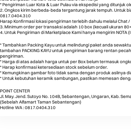
* Pengiriman Luar Kota & Luar Pulau via ekspedisi yang ditunjuk o
2. Ongkos kirim berbeda-beda tergantung jarak tempuh. Untuk biay
0817.0404.310
Harap Konfirmasi lokasi pengiriman terlebih dahulu melalui Chat / 
3. Minimum order per transaksi adalah 10 box (kecuali ukuran 8
4. Untuk Pengiriman di Marketplace Kami hanya mengirim NOTA (
* Tambahkan Packing Kayu untuk melindungi paket anda sewaktu
tambahan PACKING KAYU untuk pengiriman barang rentan pecah u
pengiriman.
* Harga di atas adalah harga untuk per Box belum termasuk ongko
* Harap konfirmasi ketersediaan stock sebelum order.
* Kemungkinan gambar foto tidak sama dengan produk aslinya d
* Untuk kebutuhan keramik sambungan, pastikan memesan dengan
POINT CENTER
Jl. May. Jend. Sutoyo No. 104B, Sebantengan, Ungaran, Kab. Sem
(Sebelah Alfamart Taman Sebantengan)
Hotline WA : 0817.0404.310