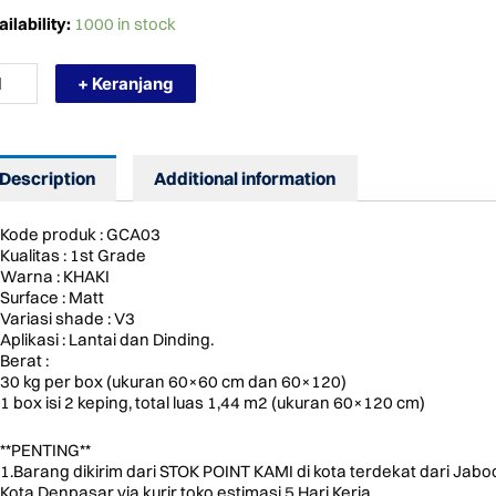
RMURAH
ilability:
1000 in stock
RO
ANIT
+ Keranjang
0
A03
AY
Description
Additional information
T
TT
AKI
Kode produk : GCA03
ntity
Kualitas : 1st Grade
Warna : KHAKI
Surface : Matt
Variasi shade : V3
Aplikasi : Lantai dan Dinding.
Berat :
30 kg per box (ukuran 60×60 cm dan 60×120)
1 box isi 2 keping, total luas 1,44 m2 (ukuran 60×120 cm)
**PENTING**
1.Barang dikirim dari STOK POINT KAMI di kota terdekat dari Jab
Kota Denpasar via kurir toko estimasi 5 Hari Kerja