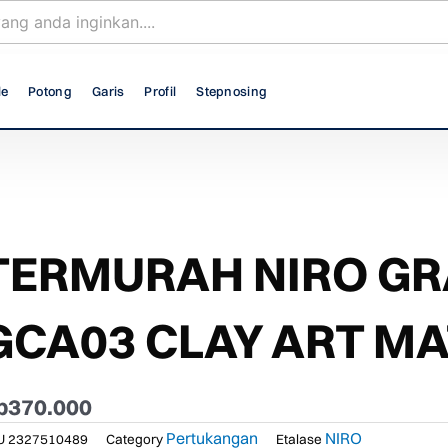
le
Potong
Garis
Profil
Stepnosing
TERMURAH NIRO GRA
GCA03 CLAY ART MA
p
370.000
Pertukangan
NIRO
U
2327510489
Category
Etalase