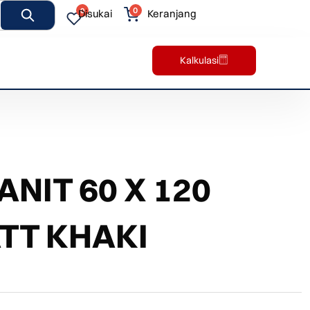
0
0
Disukai
Keranjang
Kalkulasi
NIT 60 X 120
TT KHAKI