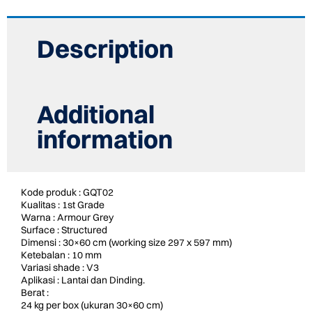
GQT02
QUARTZITE
STRUCTURED
Description
quantity
Additional
information
Kode produk : GQT02
Kualitas : 1st Grade
Warna : Armour Grey
Surface : Structured
Dimensi : 30×60 cm (working size 297 x 597 mm)
Ketebalan : 10 mm
Variasi shade : V3
Aplikasi : Lantai dan Dinding.
Berat :
24 kg per box (ukuran 30×60 cm)