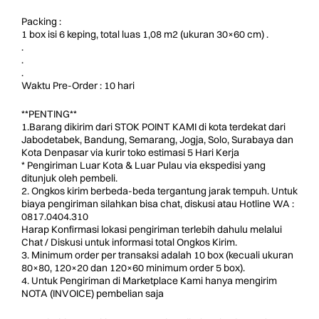
Packing :
1 box isi 6 keping, total luas 1,08 m2 (ukuran 30×60 cm) .
.
.
.
Waktu Pre-Order : 10 hari
**PENTING**
1.Barang dikirim dari STOK POINT KAMI di kota terdekat dari
Jabodetabek, Bandung, Semarang, Jogja, Solo, Surabaya dan
Kota Denpasar via kurir toko estimasi 5 Hari Kerja
* Pengiriman Luar Kota & Luar Pulau via ekspedisi yang
ditunjuk oleh pembeli.
2. Ongkos kirim berbeda-beda tergantung jarak tempuh. Untuk
biaya pengiriman silahkan bisa chat, diskusi atau Hotline WA :
0817.0404.310
Harap Konfirmasi lokasi pengiriman terlebih dahulu melalui
Chat / Diskusi untuk informasi total Ongkos Kirim.
3. Minimum order per transaksi adalah 10 box (kecuali ukuran
80×80, 120×20 dan 120×60 minimum order 5 box).
4. Untuk Pengiriman di Marketplace Kami hanya mengirim
NOTA (INVOICE) pembelian saja