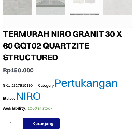
TERMURAH NIRO GRANIT 30 X
60 GQT02 QUARTZITE
STRUCTURED
Rp
150.000
Pertukangan
SKU
2327510310
Category
NIRO
Etalase
TERMURAH
Availability:
1000 in stock
NIRO
GRANIT
+ Keranjang
30
X
60