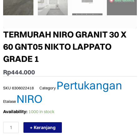
TERMURAH NIRO GRANIT 30 X
60 GNT05 NIKTO LAPPATO
GRADE 1
Rp
444.000
Pertukangan
SKU
6306022418
Category
NIRO
Etalase
TERMURAH
Availability:
1000 in stock
NIRO
GRANIT
+ Keranjang
30
X
60