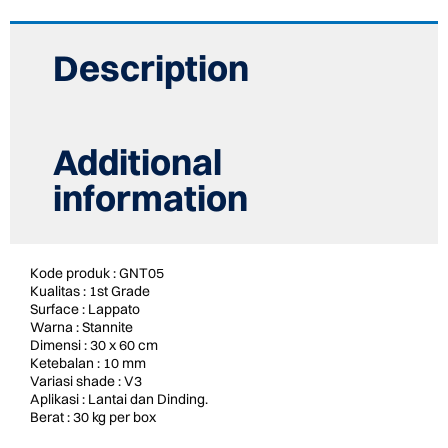
GNT05
NIKTO
LAPPATO
Description
GRADE
1
quantity
Additional
information
Kode produk : GNT05
Kualitas : 1st Grade
Surface : Lappato
Warna : Stannite
Dimensi : 30 x 60 cm
Ketebalan : 10 mm
Variasi shade : V3
Aplikasi : Lantai dan Dinding.
Berat : 30 kg per box