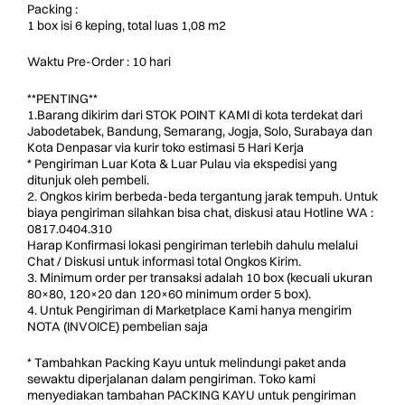
Packing :
1 box isi 6 keping, total luas 1,08 m2
Waktu Pre-Order : 10 hari
**PENTING**
1.Barang dikirim dari STOK POINT KAMI di kota terdekat dari
Jabodetabek, Bandung, Semarang, Jogja, Solo, Surabaya dan
Kota Denpasar via kurir toko estimasi 5 Hari Kerja
* Pengiriman Luar Kota & Luar Pulau via ekspedisi yang
ditunjuk oleh pembeli.
2. Ongkos kirim berbeda-beda tergantung jarak tempuh. Untuk
biaya pengiriman silahkan bisa chat, diskusi atau Hotline WA :
0817.0404.310
Harap Konfirmasi lokasi pengiriman terlebih dahulu melalui
Chat / Diskusi untuk informasi total Ongkos Kirim.
3. Minimum order per transaksi adalah 10 box (kecuali ukuran
80×80, 120×20 dan 120×60 minimum order 5 box).
4. Untuk Pengiriman di Marketplace Kami hanya mengirim
NOTA (INVOICE) pembelian saja
* Tambahkan Packing Kayu untuk melindungi paket anda
sewaktu diperjalanan dalam pengiriman. Toko kami
menyediakan tambahan PACKING KAYU untuk pengiriman