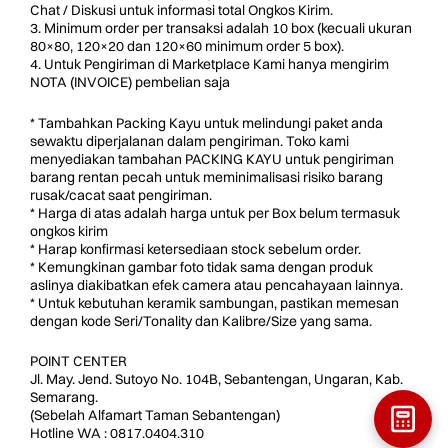
Chat / Diskusi untuk informasi total Ongkos Kirim.
3. Minimum order per transaksi adalah 10 box (kecuali ukuran
80×80, 120×20 dan 120×60 minimum order 5 box).
4. Untuk Pengiriman di Marketplace Kami hanya mengirim
NOTA (INVOICE) pembelian saja
* Tambahkan Packing Kayu untuk melindungi paket anda
sewaktu diperjalanan dalam pengiriman. Toko kami
menyediakan tambahan PACKING KAYU untuk pengiriman
barang rentan pecah untuk meminimalisasi risiko barang
rusak/cacat saat pengiriman.
* Harga di atas adalah harga untuk per Box belum termasuk
ongkos kirim
* Harap konfirmasi ketersediaan stock sebelum order.
* Kemungkinan gambar foto tidak sama dengan produk
aslinya diakibatkan efek camera atau pencahayaan lainnya.
* Untuk kebutuhan keramik sambungan, pastikan memesan
dengan kode Seri/Tonality dan Kalibre/Size yang sama.
POINT CENTER
Jl. May. Jend. Sutoyo No. 104B, Sebantengan, Ungaran, Kab.
Semarang.
(Sebelah Alfamart Taman Sebantengan)
Hotline WA : 0817.0404.310