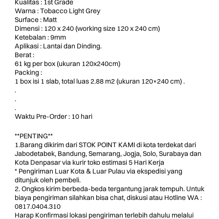
Kualitas : 1st Grade
Warna : Tobacco Light Grey
Surface : Matt
Dimensi : 120 x 240 (working size 120 x 240 cm)
Ketebalan : 9mm
Aplikasi : Lantai dan Dinding.
Berat :
61 kg per box (ukuran 120x240cm)
Packing :
1 box isi 1 slab, total luas 2.88 m2 (ukuran 120×240 cm) .
.
.
.
Waktu Pre-Order : 10 hari
**PENTING**
1.Barang dikirim dari STOK POINT KAMI di kota terdekat dari
Jabodetabek, Bandung, Semarang, Jogja, Solo, Surabaya dan
Kota Denpasar via kurir toko estimasi 5 Hari Kerja
* Pengiriman Luar Kota & Luar Pulau via ekspedisi yang
ditunjuk oleh pembeli.
2. Ongkos kirim berbeda-beda tergantung jarak tempuh. Untuk
biaya pengiriman silahkan bisa chat, diskusi atau Hotline WA :
0817.0404.310
Harap Konfirmasi lokasi pengiriman terlebih dahulu melalui