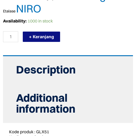
NIRO
Etalase
TERMURAH
Availability:
1000 in stock
NIRO
GRANIT
+ Keranjang
120
X
240
GLX51
BIG
SLAB
Description
LUX
MATT
quantity
Additional
information
Kode produk : GLX51