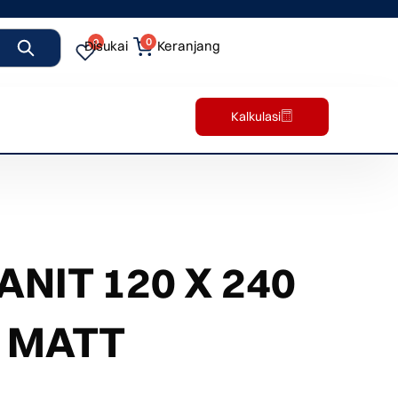
0
0
Disukai
Keranjang
Kalkulasi
NIT 120 X 240
X MATT