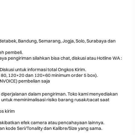
odetabek, Bandung, Semarang, Jogja, Solo, Surabaya dan
leh pembeli.
a pengiriman silahkan bisa chat, diskusi atau Hotline WA :
Diskusi untuk informasi total Ongkos Kirim.
0×80, 120×20 dan 120×60 minimum order 5 box).
INVOICE) pembelian saja
 diperjalanan dalam pengiriman. Toko kami menyediakan
ntuk meminimalisasi risiko barang rusak/cacat saat
s kirim
iakibatkan efek camera atau pencahayaan lainnya.
 kode Seri/Tonality dan Kalibre/Size yang sama.