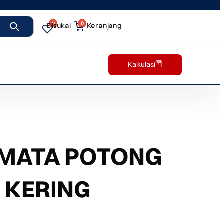
0
0
Disukai
Keranjang
Kalkulasi
 MATA POTONG
 KERING