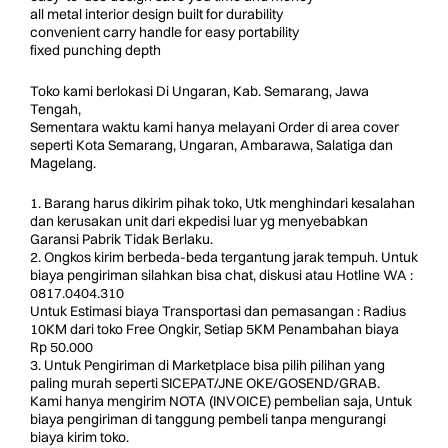
all metal interior design built for durability
convenient carry handle for easy portability
fixed punching depth
Toko kami berlokasi Di Ungaran, Kab. Semarang, Jawa
Tengah,
Sementara waktu kami hanya melayani Order di area cover
seperti Kota Semarang, Ungaran, Ambarawa, Salatiga dan
Magelang.
1. Barang harus dikirim pihak toko, Utk menghindari kesalahan
dan kerusakan unit dari ekpedisi luar yg menyebabkan
Garansi Pabrik Tidak Berlaku.
2. Ongkos kirim berbeda-beda tergantung jarak tempuh. Untuk
biaya pengiriman silahkan bisa chat, diskusi atau Hotline WA :
0817.0404.310
Untuk Estimasi biaya Transportasi dan pemasangan : Radius
10KM dari toko Free Ongkir, Setiap 5KM Penambahan biaya
Rp 50.000
3. Untuk Pengiriman di Marketplace bisa pilih pilihan yang
paling murah seperti SICEPAT/JNE OKE/GOSEND/GRAB.
Kami hanya mengirim NOTA (INVOICE) pembelian saja, Untuk
biaya pengiriman di tanggung pembeli tanpa mengurangi
biaya kirim toko.