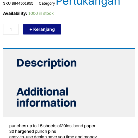
Pertukangan
SKU
8844501955
Category
TERMURAH
Availability:
1000 in stock
NEWMARK
WIREMATE
+ Keranjang
MESIN
BINDINGG
quantity
Description
Additional
information
punches up to 15 sheets of20lns, bond paper
32 hargened punch pins
easy-to-use design save you time and money