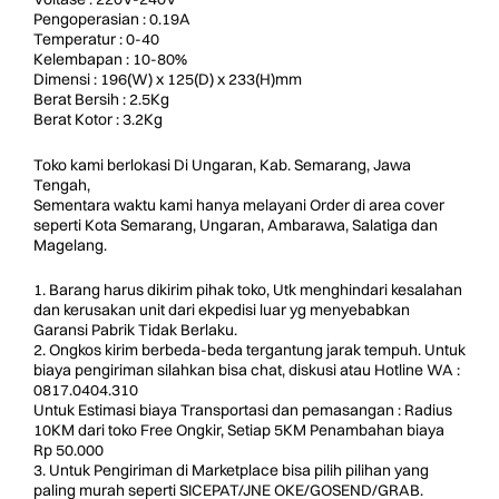
Pengoperasian : 0.19A
Temperatur : 0-40
Kelembapan : 10-80%
Dimensi : 196(W) x 125(D) x 233(H)mm
Berat Bersih : 2.5Kg
Berat Kotor : 3.2Kg
Toko kami berlokasi Di Ungaran, Kab. Semarang, Jawa
Tengah,
Sementara waktu kami hanya melayani Order di area cover
seperti Kota Semarang, Ungaran, Ambarawa, Salatiga dan
Magelang.
1. Barang harus dikirim pihak toko, Utk menghindari kesalahan
dan kerusakan unit dari ekpedisi luar yg menyebabkan
Garansi Pabrik Tidak Berlaku.
2. Ongkos kirim berbeda-beda tergantung jarak tempuh. Untuk
biaya pengiriman silahkan bisa chat, diskusi atau Hotline WA :
0817.0404.310
Untuk Estimasi biaya Transportasi dan pemasangan : Radius
10KM dari toko Free Ongkir, Setiap 5KM Penambahan biaya
Rp 50.000
3. Untuk Pengiriman di Marketplace bisa pilih pilihan yang
paling murah seperti SICEPAT/JNE OKE/GOSEND/GRAB.