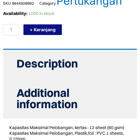
Pertukangan
SKU
8844509993
Category
TERMURAH
Availability:
1000 in stock
NEWMARK
A12
+ Keranjang
MESIN
BINDING/MESIN
JILID
quantity
Description
Additional
information
Kapasitas Maksimal Pelobangan, kertas : 12 sheet (80 gsm)
Kapasitas Maksimal Pelobangan, Plastik,foil : PVC,1 sheets,
0.15mm