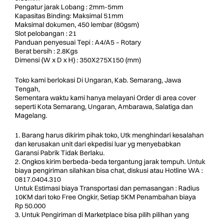
Pengatur jarak Lobang : 2mm-5mm
Kapasitas Binding: Maksimal 51mm
Maksimal dokumen, 450 lembar (80gsm)
Slot pelobangan : 21
Panduan penyesuai Tepi : A4/A5 – Rotary
Berat bersih : 2.8Kgs
Dimensi (W x D x H) : 350X275X150 (mm)
Toko kami berlokasi Di Ungaran, Kab. Semarang, Jawa
Tengah,
Sementara waktu kami hanya melayani Order di area cover
seperti Kota Semarang, Ungaran, Ambarawa, Salatiga dan
Magelang.
1. Barang harus dikirim pihak toko, Utk menghindari kesalahan
dan kerusakan unit dari ekpedisi luar yg menyebabkan
Garansi Pabrik Tidak Berlaku.
2. Ongkos kirim berbeda-beda tergantung jarak tempuh. Untuk
biaya pengiriman silahkan bisa chat, diskusi atau Hotline WA :
0817.0404.310
Untuk Estimasi biaya Transportasi dan pemasangan : Radius
10KM dari toko Free Ongkir, Setiap 5KM Penambahan biaya
Rp 50.000
3. Untuk Pengiriman di Marketplace bisa pilih pilihan yang