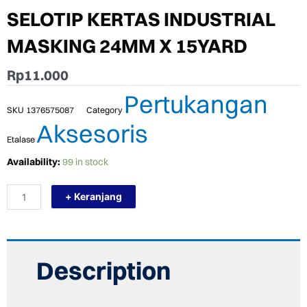
SELOTIP KERTAS INDUSTRIAL
MASKING 24MM X 15YARD
Rp
11.000
Pertukangan
SKU
1376575087
Category
Aksesoris
Etalase
TERMURAH
Availability:
99 in stock
NASHUA
SOLASI
+ Keranjang
SELOTIP
KERTAS
INDUSTRIAL
MASKING
24MM
X
Description
15YARD
quantity