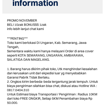
information
PROMO NOVEMBER
BELI 10zak BONUSSS 1zak
info lebih lanjut chat kami
***PENTING***
Toko kami berlokasi Di Ungaran, Kab. Semarang, Jawa
Tengah,
Sementara waktu kami hanya melayani Order di area cover
seperti KOTA SEMARANG, UNGARAN, AMBARAWA,
SALATIGA DAN MAGELANG.
1. Barang harus dikirim pihak toko, Utk menghindari kesalahan
dan kerusakan unit dari ekpedisi luar yg menyebabkan
Garansi Pabrik Tidak Berlaku.
2. Ongkos kirim berbeda-beda tergantung jarak tempuh. Untuk
biaya pengiriman silahkan bisa chat, diskusi atau Hotline WA :
0817.0404.310
Untuk Estimasi biaya Transportasi / Pengiriman : Radius 10KM
dari toko FREE ONGKIR, Setiap 5KM Penambahan biaya Rp
50.000.