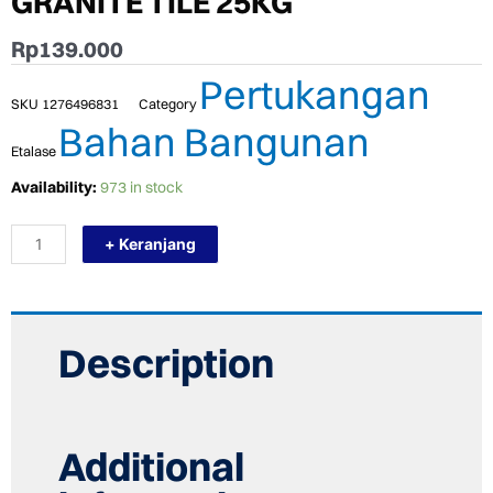
GRANITE TILE 25KG
Rp
139.000
Pertukangan
SKU
1276496831
Category
Bahan Bangunan
Etalase
TERMURAH
Availability:
973 in stock
MORTAR
UTAMA
+ Keranjang
MU-
400
GRANITFIX
PEREKAT
GRANITE
TILE
Description
25KG
quantity
Additional