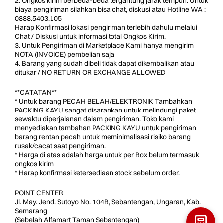
2. Ongkos kirim berbeda-beda tergantung jarak tempuh. Untuk
biaya pengiriman silahkan bisa chat, diskusi atau Hotline WA :
0888.5403.105
Harap Konfirmasi lokasi pengiriman terlebih dahulu melalui
Chat / Diskusi untuk informasi total Ongkos Kirim.
3. Untuk Pengiriman di Marketplace Kami hanya mengirim
NOTA (INVOICE) pembelian saja
4. Barang yang sudah dibeli tidak dapat dikembalikan atau
ditukar / NO RETURN OR EXCHANGE ALLOWED
**CATATAN**
* Untuk barang PECAH BELAH/ELEKTRONIK Tambahkan
PACKING KAYU sangat disarankan untuk melindungi paket
sewaktu diperjalanan dalam pengiriman. Toko kami
menyediakan tambahan PACKING KAYU untuk pengiriman
barang rentan pecah untuk meminimalisasi risiko barang
rusak/cacat saat pengiriman.
* Harga di atas adalah harga untuk per Box belum termasuk
ongkos kirim
* Harap konfirmasi ketersediaan stock sebelum order.
POINT CENTER
Jl. May. Jend. Sutoyo No. 104B, Sebantengan, Ungaran, Kab.
Semarang
(Sebelah Alfamart Taman Sebantengan)