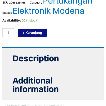
Pertukangan
SKU
2068125466
Category
Elektronik Modena
Etalase
TERMURAH
Availability:
50 in stock
MODENA
ZF
+ Keranjang
2430
P
WAJAN
FRY
PAN
/
Description
COOKWARE
quantity
Additional
information