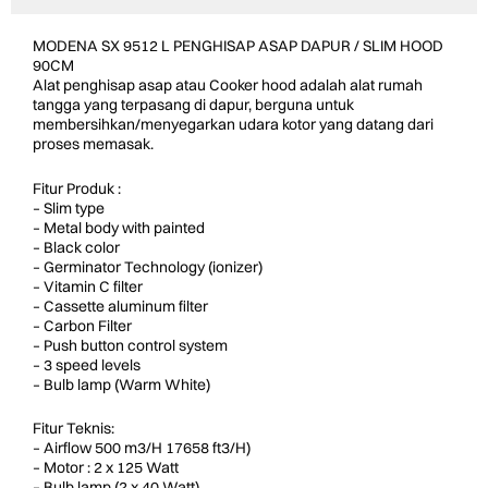
MODENA SX 9512 L PENGHISAP ASAP DAPUR / SLIM HOOD
90CM
Alat penghisap asap atau Cooker hood adalah alat rumah
tangga yang terpasang di dapur, berguna untuk
membersihkan/menyegarkan udara kotor yang datang dari
proses memasak.
Fitur Produk :
– Slim type
– Metal body with painted
– Black color
– Germinator Technology (ionizer)
– Vitamin C filter
– Cassette aluminum filter
– Carbon Filter
– Push button control system
– 3 speed levels
– Bulb lamp (Warm White)
Fitur Teknis:
– Airflow 500 m3/H 17658 ft3/H)
– Motor : 2 x 125 Watt
– Bulb lamp (2 x 40 Watt)