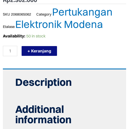
Pertukangan
SKU
2068065062
Category
Elektronik Modena
Etalase
TERMURAH
Availability:
50 in stock
MODENA
SX
+ Keranjang
9512
L
PENGHISAP
ASAP
DAPUR
/
Description
SLIM
HOOD
90CM
quantity
Additional
information