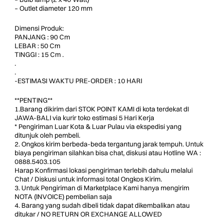
– Outlet diameter 120 mm
Dimensi Produk:
PANJANG : 90 Cm
LEBAR : 50 Cm
TINGGI : 15 Cm .
.
.
-ESTIMASI WAKTU PRE-ORDER : 10 HARI
**PENTING**
1.Barang dikirim dari STOK POINT KAMI di kota terdekat dI
JAWA-BALI via kurir toko estimasi 5 Hari Kerja
* Pengiriman Luar Kota & Luar Pulau via ekspedisi yang
ditunjuk oleh pembeli.
2. Ongkos kirim berbeda-beda tergantung jarak tempuh. Untuk
biaya pengiriman silahkan bisa chat, diskusi atau Hotline WA :
0888.5403.105
Harap Konfirmasi lokasi pengiriman terlebih dahulu melalui
Chat / Diskusi untuk informasi total Ongkos Kirim.
3. Untuk Pengiriman di Marketplace Kami hanya mengirim
NOTA (INVOICE) pembelian saja
4. Barang yang sudah dibeli tidak dapat dikembalikan atau
ditukar / NO RETURN OR EXCHANGE ALLOWED