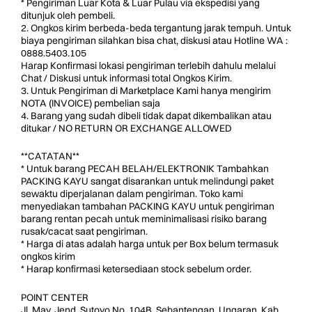
* Pengiriman Luar Kota & Luar Pulau via ekspedisi yang
ditunjuk oleh pembeli.
2. Ongkos kirim berbeda-beda tergantung jarak tempuh. Untuk
biaya pengiriman silahkan bisa chat, diskusi atau Hotline WA :
0888.5403.105
Harap Konfirmasi lokasi pengiriman terlebih dahulu melalui
Chat / Diskusi untuk informasi total Ongkos Kirim.
3. Untuk Pengiriman di Marketplace Kami hanya mengirim
NOTA (INVOICE) pembelian saja
4. Barang yang sudah dibeli tidak dapat dikembalikan atau
ditukar / NO RETURN OR EXCHANGE ALLOWED
**CATATAN**
* Untuk barang PECAH BELAH/ELEKTRONIK Tambahkan
PACKING KAYU sangat disarankan untuk melindungi paket
sewaktu diperjalanan dalam pengiriman. Toko kami
menyediakan tambahan PACKING KAYU untuk pengiriman
barang rentan pecah untuk meminimalisasi risiko barang
rusak/cacat saat pengiriman.
* Harga di atas adalah harga untuk per Box belum termasuk
ongkos kirim
* Harap konfirmasi ketersediaan stock sebelum order.
POINT CENTER
Jl. May. Jend. Sutoyo No. 104B, Sebantengan, Ungaran, Kab.