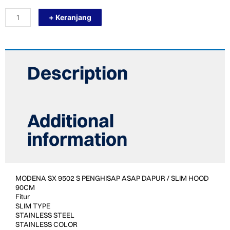
SX
+ Keranjang
9502
S
PENGHISAP
ASAP
DAPUR
/
Description
SLIM
HOOD
90CM
quantity
Additional
information
MODENA SX 9502 S PENGHISAP ASAP DAPUR / SLIM HOOD
90CM
Fitur
SLIM TYPE
STAINLESS STEEL
STAINLESS COLOR