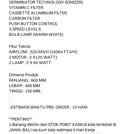
GERMINATOR TECHNOLOGY (IONIZER)
VITAMIN C FILTER
CASSETTE ALUMINUM FILTER
CARBON FILTER
PUSH BUTTON CONTROL
3 SPEED LEVELS
BULB LAMP (WARM WHITE)
Fitur Teknis
AIRFLOW : 520 M3/H (18364 FT3/H)
2 MOTOR : 2 X125 WATT)
2 LAMP : 2 X 40 WATT
Dimensi Produk
PANJANG : 900 MM
LEBAR : 495 MM
TINGGI : 150 MM .
.
.
-ESTIMASI WAKTU PRE-ORDER : 10 HARI
**PENTING**
1.Barang dikirim dari STOK POINT KAMI di kota terdekat dI
JAWA-BALI via kurir toko estimasi 5 Hari Kerja