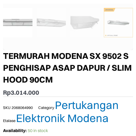
TERMURAH MODENA SX 9502 S
PENGHISAP ASAP DAPUR / SLIM
HOOD 90CM
Rp
3.014.000
Pertukangan
SKU
2068064990
Category
Elektronik Modena
Etalase
TERMURAH
Availability:
50 in stock
MODENA