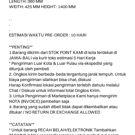
LENGTH: 360 MM
WIDTH: 425 MM HEIGHT: 1400 MM
. .
.
.
ESTIMASI WAKTU PRE-ORDER : 10 HARI
**PENTING**
1.Barang dikirim dari STOK POINT KAMI di kota terdekat dI
JAWA-BALI via kurir toko estimasi 5 Hari Kerja
* Pengiriman Luar Kota & Luar Pulau via ekspedisi yang
ditunjuk oleh pembeli.
2. Ongkos kirim berbeda-beda tergantung jarak tempuh. Untuk
biaya pengiriman silahkan bisa chat, diskusi
Harap Konfirmasi lokasi pengiriman terlebih dahulu melalui
Chat / Diskusi untuk informasi total Ongkos Kirim.
3. Untuk Pengiriman di Marketplace Kami hanya mengirim
NOTA (INVOICE) pembelian saja
4. Barang yang sudah dibeli tidak dapat dikembalikan atau
ditukar / NO RETURN OR EXCHANGE ALLOWED
**CATATAN**
* Untuk barang PECAH BELAH/ELEKTRONIK Tambahkan