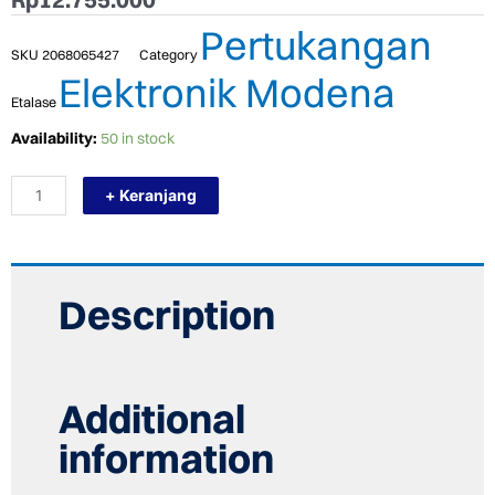
Pertukangan
SKU
2068065427
Category
Elektronik Modena
Etalase
TERMURAH
Availability:
50 in stock
MODENA
RO
+ Keranjang
9115
REVERSE
OSMOSIS
/
DISPENSER
WATER
Description
PURIFIER
quantity
Additional
information