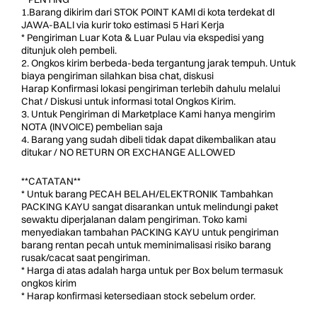
1.Barang dikirim dari STOK POINT KAMI di kota terdekat dI
JAWA-BALI via kurir toko estimasi 5 Hari Kerja
* Pengiriman Luar Kota & Luar Pulau via ekspedisi yang
ditunjuk oleh pembeli.
2. Ongkos kirim berbeda-beda tergantung jarak tempuh. Untuk
biaya pengiriman silahkan bisa chat, diskusi
Harap Konfirmasi lokasi pengiriman terlebih dahulu melalui
Chat / Diskusi untuk informasi total Ongkos Kirim.
3. Untuk Pengiriman di Marketplace Kami hanya mengirim
NOTA (INVOICE) pembelian saja
4. Barang yang sudah dibeli tidak dapat dikembalikan atau
ditukar / NO RETURN OR EXCHANGE ALLOWED
**CATATAN**
* Untuk barang PECAH BELAH/ELEKTRONIK Tambahkan
PACKING KAYU sangat disarankan untuk melindungi paket
sewaktu diperjalanan dalam pengiriman. Toko kami
menyediakan tambahan PACKING KAYU untuk pengiriman
barang rentan pecah untuk meminimalisasi risiko barang
rusak/cacat saat pengiriman.
* Harga di atas adalah harga untuk per Box belum termasuk
ongkos kirim
* Harap konfirmasi ketersediaan stock sebelum order.