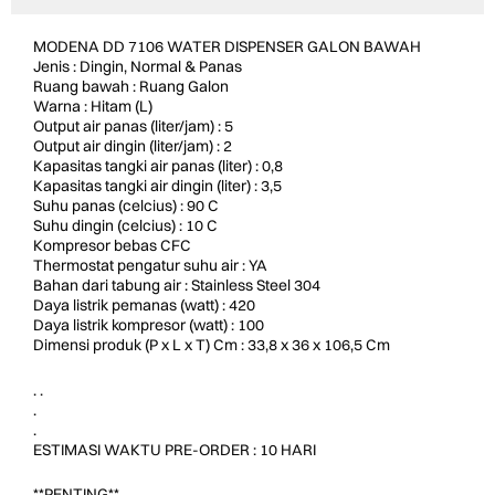
MODENA DD 7106 WATER DISPENSER GALON BAWAH
Jenis : Dingin, Normal & Panas
Ruang bawah : Ruang Galon
Warna : Hitam (L)
Output air panas (liter/jam) : 5
Output air dingin (liter/jam) : 2
Kapasitas tangki air panas (liter) : 0,8
Kapasitas tangki air dingin (liter) : 3,5
Suhu panas (celcius) : 90 C
Suhu dingin (celcius) : 10 C
Kompresor bebas CFC
Thermostat pengatur suhu air : YA
Bahan dari tabung air : Stainless Steel 304
Daya listrik pemanas (watt) : 420
Daya listrik kompresor (watt) : 100
Dimensi produk (P x L x T) Cm : 33,8 x 36 x 106,5 Cm
. .
.
.
ESTIMASI WAKTU PRE-ORDER : 10 HARI
**PENTING**