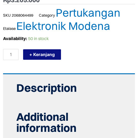
Pertukangan
SKU
2068064499
Category
Elektronik Modena
Etalase
TERMURAH
Availability:
50 in stock
MODENA
DD
+ Keranjang
7106
WATER
DISPENSER
GALON
BAWAH
quantity
Description
Additional
information