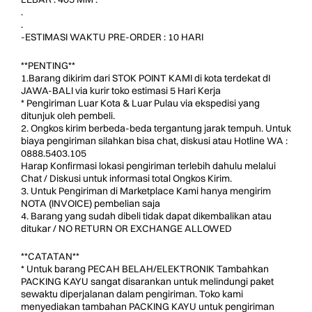
.
.
-ESTIMASI WAKTU PRE-ORDER : 10 HARI
**PENTING**
1.Barang dikirim dari STOK POINT KAMI di kota terdekat dI
JAWA-BALI via kurir toko estimasi 5 Hari Kerja
* Pengiriman Luar Kota & Luar Pulau via ekspedisi yang
ditunjuk oleh pembeli.
2. Ongkos kirim berbeda-beda tergantung jarak tempuh. Untuk
biaya pengiriman silahkan bisa chat, diskusi atau Hotline WA :
0888.5403.105
Harap Konfirmasi lokasi pengiriman terlebih dahulu melalui
Chat / Diskusi untuk informasi total Ongkos Kirim.
3. Untuk Pengiriman di Marketplace Kami hanya mengirim
NOTA (INVOICE) pembelian saja
4. Barang yang sudah dibeli tidak dapat dikembalikan atau
ditukar / NO RETURN OR EXCHANGE ALLOWED
**CATATAN**
* Untuk barang PECAH BELAH/ELEKTRONIK Tambahkan
PACKING KAYU sangat disarankan untuk melindungi paket
sewaktu diperjalanan dalam pengiriman. Toko kami
menyediakan tambahan PACKING KAYU untuk pengiriman