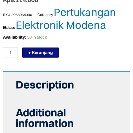
Pertukangan
SKU
2068064340
Category
Elektronik Modena
Etalase
TERMURAH
Availability:
50 in stock
MODENA
BI
+ Keranjang
1725
KOMPOR
TANAM
LISTRIK
INDUCTION
HOB
Description
quantity
Additional
information