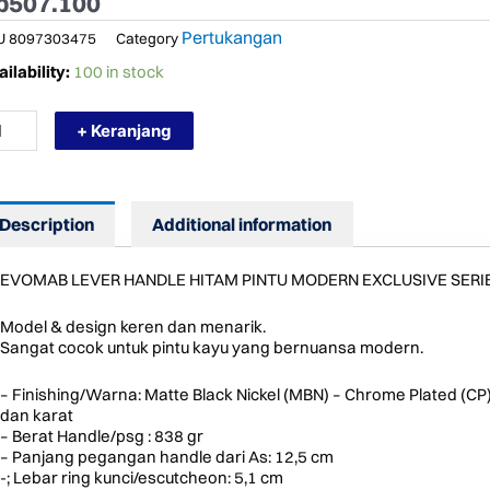
p
507.100
Pertukangan
U
8097303475
Category
RMURAH
ilability:
100 in stock
VER
NDLE
+ Keranjang
TAM
NTU
DERN
CLUSIVE
RIES
Description
Additional information
8
ntity
EVOMAB LEVER HANDLE HITAM PINTU MODERN EXCLUSIVE SERIE
Model & design keren dan menarik.
Sangat cocok untuk pintu kayu yang bernuansa modern.
– Finishing/Warna: Matte Black Nickel (MBN) – Chrome Plated (CP)
dan karat
– Berat Handle/psg : 838 gr
– Panjang pegangan handle dari As: 12,5 cm
-; Lebar ring kunci/escutcheon: 5,1 cm