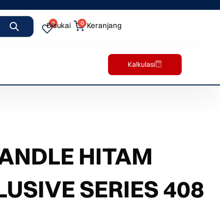
0
0
Disukai
Keranjang
Kalkulasi
ANDLE HITAM
USIVE SERIES 408