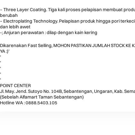
– Three Layer Coating. Tiga kali proses pelapisan membuat produ
berubah
– Electroplating Technology. Pelapisan produk hingga pori terkec
dan lebih awet
-; Anjuran perawatan : dilap dengan kain kering
Dikarenakan Fast Selling, MOHON PASTIKAN JUMLAH STOCK 
YA :)’
‘
‘
‘
‘
‘
POINT CENTER
Jl. May. Jend. Sutoyo No. 104B, Sebantengan, Ungaran, Kab. Se
(Sebelah Alfamart Taman Sebantengan)
Hotline WA : 0888.5403.105