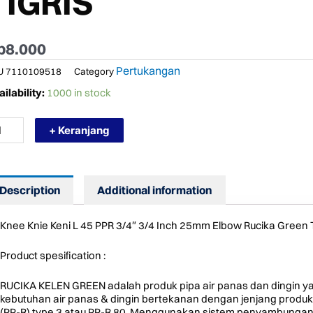
TIGRIS
p
8.000
Pertukangan
U
7110109518
Category
RMURAH
ilability:
1000 in stock
EE
IE
+ Keranjang
NI
5
R
4"
4
Description
Additional information
CH
5MM
BOW
Knee Knie Keni L 45 PPR 3/4″ 3/4 Inch 25mm Elbow Rucika Green T
CIKA
GRIS
Product spesification :
ntity
RUCIKA KELEN GREEN adalah produk pipa air panas dan dingin y
kebutuhan air panas & dingin bertekanan dengan jenjang produk
(PP-R) type 3 atau PP-R 80. Menggunakan sistem penyambungan 