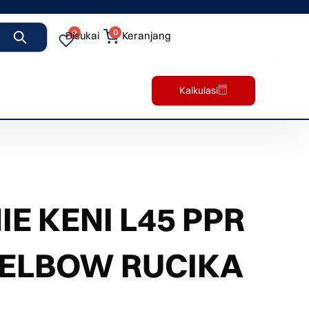
0
0
Disukai
Keranjang
Kalkulasi
E KENI L45 PPR
M ELBOW RUCIKA