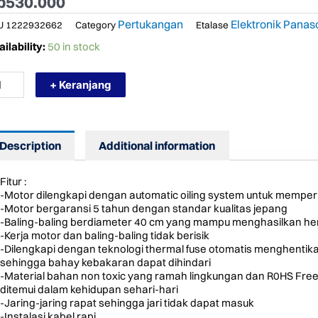
p
530.000
Pertukangan
Elektronik Panas
U
1222932662
Category
Etalase
RMURAH
ilability:
50 in stock
PAS
GIN
+ Keranjang
NDING
LL
N
309
Description
Additional information
NASONIC
INCHI
ntity
Fitur :
-Motor dilengkapi dengan automatic oiling system untuk mempe
-Motor bergaransi 5 tahun dengan standar kualitas jepang
-Baling-baling berdiameter 40 cm yang mampu menghasilkan he
-Kerja motor dan baling-baling tidak berisik
-Dilengkapi dengan teknologi thermal fuse otomatis menghentika
sehingga bahay kebakaran dapat dihindari
-Material bahan non toxic yang ramah lingkungan dan R0HS Free
ditemui dalam kehidupan sehari-hari
-Jaring-jaring rapat sehingga jari tidak dapat masuk
-Instalasi kabel rapi