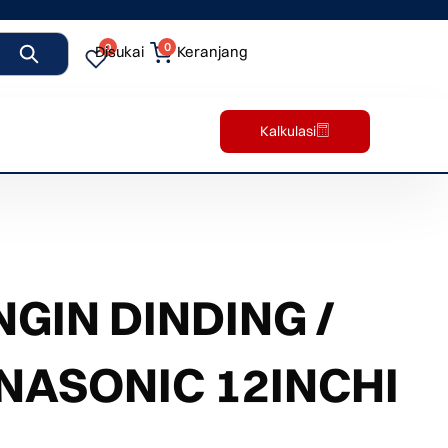
0
0
Disukai
Keranjang
Kalkulasi
GIN DINDING /
NASONIC 12INCHI