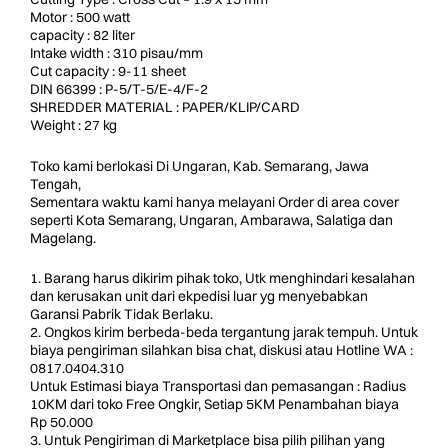
Motor : 500 watt
capacity : 82 liter
Intake width : 310 pisau/mm
Cut capacity : 9-11 sheet
DIN 66399 : P-5/T-5/E-4/F-2
SHREDDER MATERIAL : PAPER/KLIP/CARD
Weight : 27 kg
Toko kami berlokasi Di Ungaran, Kab. Semarang, Jawa
Tengah,
Sementara waktu kami hanya melayani Order di area cover
seperti Kota Semarang, Ungaran, Ambarawa, Salatiga dan
Magelang.
1. Barang harus dikirim pihak toko, Utk menghindari kesalahan
dan kerusakan unit dari ekpedisi luar yg menyebabkan
Garansi Pabrik Tidak Berlaku.
2. Ongkos kirim berbeda-beda tergantung jarak tempuh. Untuk
biaya pengiriman silahkan bisa chat, diskusi atau Hotline WA :
0817.0404.310
Untuk Estimasi biaya Transportasi dan pemasangan : Radius
10KM dari toko Free Ongkir, Setiap 5KM Penambahan biaya
Rp 50.000
3. Untuk Pengiriman di Marketplace bisa pilih pilihan yang