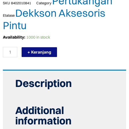
Pertukangan
SKU
8402010841
Category
Dekkson Aksesoris
Etalase
Pintu
TERMURAH
Availability:
1000 in stock
DEKKSON
ZS-
+ Keranjang
A802
YBIC
Door
Seal
Segel
Pintu
Description
quantity
Additional
information