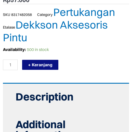
Pertukangan
SKU
8317482058
Category
Dekkson Aksesoris
Etalase
Pintu
TERMURAH
Availability:
500 in stock
DEKKSON
HDL
+ Keranjang
CWH
127Z
SN
Cam
Window
Pengunci
Description
Jendela
quantity
Additional