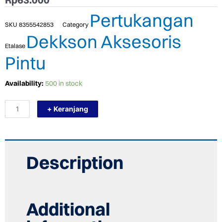
Pertukangan
SKU
8355542853
Category
Dekkson Aksesoris
Etalase
Pintu
TERMURAH
Availability:
500 in stock
DEKKSON
Flush
+ Keranjang
Bolt
FB
508
YBIC
Grendel
Slot
Description
Pintu
Aluminium
quantity
Additional