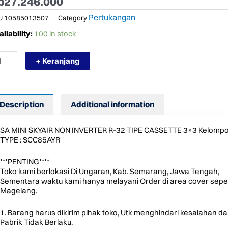
p
27.246.000
Pertukangan
U
10585013507
Category
RMURAH
ilability:
100 in stock
IKIN
C85AYR
+ Keranjang
NI
YAIR
N
VERTER
Description
Additional information
SA MINI SKYAIR NON INVERTER R-32 TIPE CASSETTE 3×3 Kelompok
TYPE : SCC85AYR
ntity
***PENTING****
Toko kami berlokasi Di Ungaran, Kab. Semarang, Jawa Tengah,
Sementara waktu kami hanya melayani Order di area cover sepe
Magelang.
1. Barang harus dikirim pihak toko, Utk menghindari kesalahan d
Pabrik Tidak Berlaku.