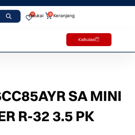
0
0
Disukai
Keranjang
Kalkulasi
CC85AYR SA MINI
R R-32 3.5 PK