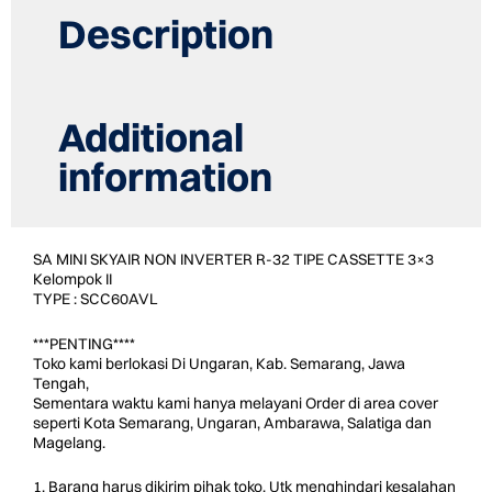
R-
Description
32
2.5
PK
quantity
Additional
information
SA MINI SKYAIR NON INVERTER R-32 TIPE CASSETTE 3×3
Kelompok II
TYPE : SCC60AVL
***PENTING****
Toko kami berlokasi Di Ungaran, Kab. Semarang, Jawa
Tengah,
Sementara waktu kami hanya melayani Order di area cover
seperti Kota Semarang, Ungaran, Ambarawa, Salatiga dan
Magelang.
1. Barang harus dikirim pihak toko, Utk menghindari kesalahan