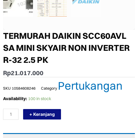
TERMURAH DAIKIN SCC60AVL
SA MINI SKYAIR NON INVERTER
R-32 2.5 PK
Rp
21.017.000
Pertukangan
SKU
10584608246
Category
TERMURAH
Availability:
100 in stock
DAIKIN
SCC60AVL
+ Keranjang
SA
MINI
SKYAIR
NON
INVERTER