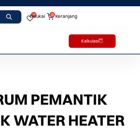
0
0
Disukai
Keranjang
Kalkulasi
RUM PEMANTIK
K WATER HEATER