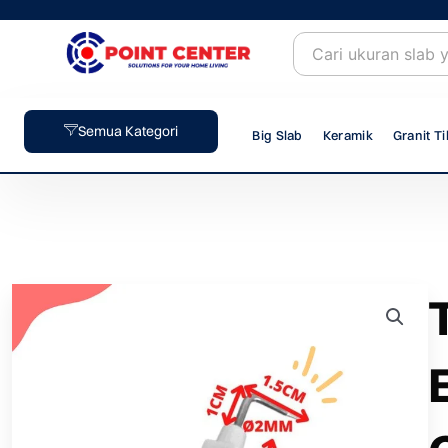
Skip
to
content
Semua Kategori
Big Slab
Keramik
Granit Ti