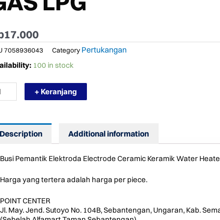
GAS LPG
p
17.000
Pertukangan
U
7058936043
Category
RMURAH
ilability:
100 in stock
SI
RUM
+ Keranjang
MANTIK
EKTRODA
RAMIK
TER
ATER
Description
Additional information
S
G
ntity
Busi Pemantik Elektroda Electrode Ceramic Keramik Water Heat
Harga yang tertera adalah harga per piece.
POINT CENTER
Jl. May. Jend. Sutoyo No. 104B, Sebantengan, Ungaran, Kab. Sem
(Sebelah Alfamart Taman Sebantengan)