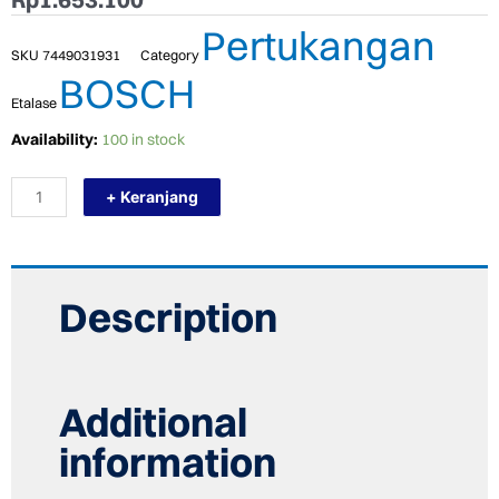
Pertukangan
SKU
7449031931
Category
BOSCH
Etalase
TERMURAH
Availability:
100 in stock
BOSCH
GBA
+ Keranjang
BATTERY
PROCORE
/
BATERAI
PROCORE
18
Description
V
4.0
AH
quantity
Additional
information