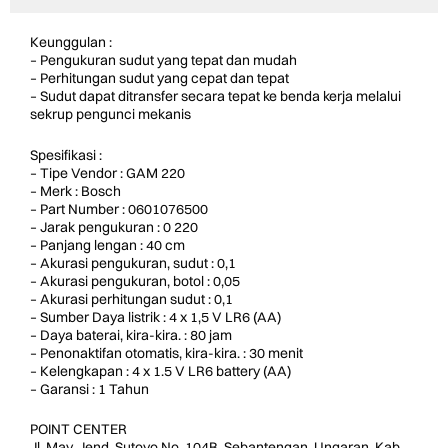
Keunggulan :
– Pengukuran sudut yang tepat dan mudah
– Perhitungan sudut yang cepat dan tepat
– Sudut dapat ditransfer secara tepat ke benda kerja melalui
sekrup pengunci mekanis
Spesifikasi :
– Tipe Vendor : GAM 220
– Merk : Bosch
– Part Number : 0601076500
– Jarak pengukuran : 0 220
– Panjang lengan : 40 cm
– Akurasi pengukuran, sudut : 0,1
– Akurasi pengukuran, botol : 0,05
– Akurasi perhitungan sudut : 0,1
– Sumber Daya listrik : 4 x 1,5 V LR6 (AA)
– Daya baterai, kira-kira. : 80 jam
– Penonaktifan otomatis, kira-kira. : 30 menit
– Kelengkapan : 4 x 1.5 V LR6 battery (AA)
– Garansi : 1 Tahun
POINT CENTER
Jl. May. Jend. Sutoyo No. 104B, Sebantengan, Ungaran, Kab.