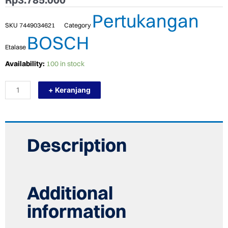
Pertukangan
SKU
7449034621
Category
BOSCH
Etalase
TERMURAH
Availability:
100 in stock
BOSCH
GAM
+ Keranjang
220
PENGUKUR
SUDUT
DIGITAL
/
ANGLE
Description
MEASURING
TOOLS
quantity
Additional
information