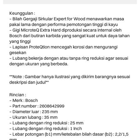
Keunggulan :
– Bilah Gergaji Sirkular Expert for Wood menawarkan masa
pakai lama dengan performa pemotongan tinggi di kayu
– Gigi MicroteQ Extra Hard diproduksi secara internal oleh
Bosch dari butiran karbida yang sangat kuat untuk daya tahan
yang tinggi
– Lapisan ProteQtion mencegah korosi dan mengurangi
gesekan
– Lubang bekerja dengan atau tanpa ring reduksi agar sesuai
dengan ukuran yang berbeda.
**Note : Gambar hanya ilustrasi yang dikirim barangnya sesuai
deskripsi dan judul**
Rincian :
– Merk : Bosch
– Part number : 2608642999
– Diameter luar : 235 mm
– Ukuran lubang : 35 mm
– Lubang dengan ring reduksi : 25 mm
– Lubang dengan ring reduksi : 1 Inch
– Lebar potongan (b1) mm/ketebalan bilah dasar (b2) : 2,2/1,5
mm