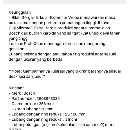
Keunggulan :
– Bilah Gergaji Sirkular Expert for Wood menawarkan masa
pakai lama dengan performa pemotongan tinggi di kayu
Gigi MicroteQ Extra Hard diproduksi secara internal oleh
Bosch dari butiran karbida yang sangat kuat untuk daya tahan
yang tinggi
Lapisan ProteQtion mencegah korosi dan mengurangi
gesekan
Lubang bekerja dengan atau tanpa ring reduksi agar sesuai
dengan ukuran yang berbeda.
**Note : Gambar hanya ilustrasi yang dikirim barangnya sesuai
deskripsi dan judul**
Rincian :
– Merk : Bosch
– Part number : 2608643032
– Diameter luar : 356 mm
– Ukuran lubang : 30 mm
– Lubang dengan ring reduksi : 25 / 20 mm
– Lubang dengan ring reduksi : 1 Inchi
– Lebar potongan (b1) mm/ketebalan bilah dasar (b2) mm :
3,2/2,2