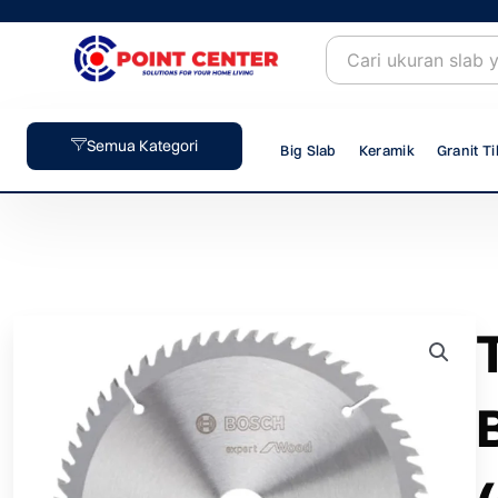
Skip
to
content
Semua Kategori
Big Slab
Keramik
Granit Ti