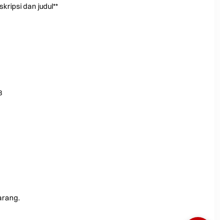
kripsi dan judul**
8
arang.