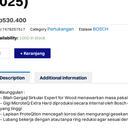
(025)
p
530.400
Pertukangan
BOSCH
U
7479257517
Category
Etalase
RMURAH
ilability:
1000 in stock
SCH
RCULAR
+ Keranjang
AW
ADE
TA
RGAJI
Description
Additional information
YU
"
Keunggulan :
– Bilah Gergaji Sirkular Expert for Wood menawarkan masa paka
– Gigi MicroteQ Extra Hard diproduksi secara internal oleh Bosch
25)
yang tinggi
ntity
– Lapisan ProteQtion mencegah korosi dan mengurangi gesekan
– Lubang bekerja dengan atau tanpa ring reduksi agar sesuai d