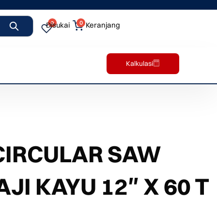
0
0
Disukai
Keranjang
Kalkulasi
CIRCULAR SAW
JI KAYU 12″ X 60 T