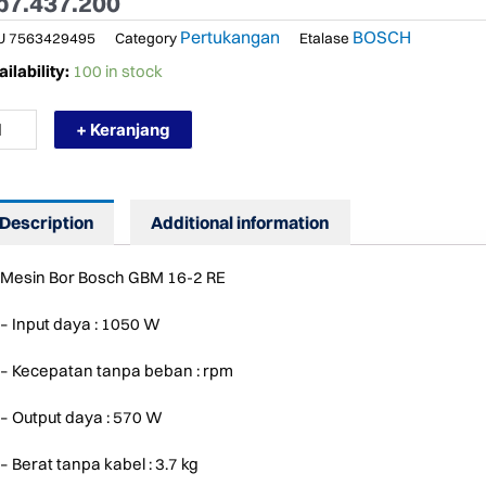
p
7.437.200
Pertukangan
BOSCH
U
7563429495
Category
Etalase
RMURAH
ilability:
100 in stock
SCH
R
+ Keranjang
ILL
BM
Description
Additional information
ILL
ST
Mesin Bor Bosch GBM 16-2 RE
LLING
ntity
– Input daya : 1050 W
– Kecepatan tanpa beban : rpm
– Output daya : 570 W
– Berat tanpa kabel : 3.7 kg