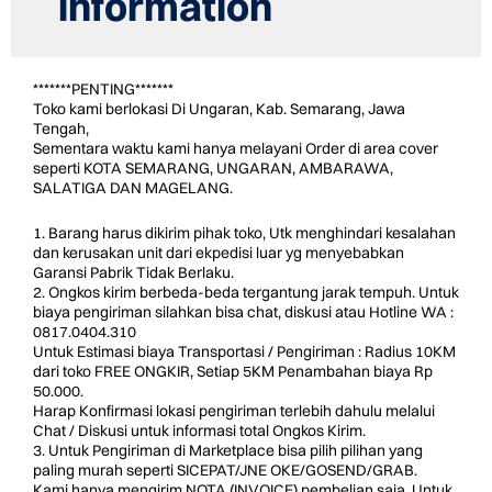
information
*******PENTING*******
Toko kami berlokasi Di Ungaran, Kab. Semarang, Jawa
Tengah,
Sementara waktu kami hanya melayani Order di area cover
seperti KOTA SEMARANG, UNGARAN, AMBARAWA,
SALATIGA DAN MAGELANG.
1. Barang harus dikirim pihak toko, Utk menghindari kesalahan
dan kerusakan unit dari ekpedisi luar yg menyebabkan
Garansi Pabrik Tidak Berlaku.
2. Ongkos kirim berbeda-beda tergantung jarak tempuh. Untuk
biaya pengiriman silahkan bisa chat, diskusi atau Hotline WA :
0817.0404.310
Untuk Estimasi biaya Transportasi / Pengiriman : Radius 10KM
dari toko FREE ONGKIR, Setiap 5KM Penambahan biaya Rp
50.000.
Harap Konfirmasi lokasi pengiriman terlebih dahulu melalui
Chat / Diskusi untuk informasi total Ongkos Kirim.
3. Untuk Pengiriman di Marketplace bisa pilih pilihan yang
paling murah seperti SICEPAT/JNE OKE/GOSEND/GRAB.
Kami hanya mengirim NOTA (INVOICE) pembelian saja, Untuk