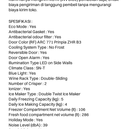
biaya pengiriman di tanggung pembeli tanpa mengurangi
biaya kirim toko.
SPESIFIKASI :
Eco Mode : Yes
Antibacterial Gasket : Yes
Antibacterial odour filter : Yes
Door Color (RF) ARC 771 Prinpia ZHR B3
Cooling System Type : No Frost
Reversible Door : Yes
Door Open Alarm : Yes
Illumination Type LED on Side Walls
Climate Class : SN-T
Blue Light : Yes
Wine Rack Type : Double-Sliding
Number of Crisper : 2
Ionizer : Yes
Ice Maker Type : Double Twist Ice Maker
Daily Freezing Capacity (kg) : 5
Daily Ice Making Capacity (kg) : 4
Freezer Compartment Net Volume (lt) : 106
Fresh food compartment net volume (lt) : 286
Holiday Mode : Yes
Noise Level (dbA) : 39