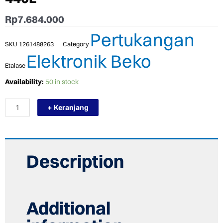
Rp
7.684.000
Pertukangan
SKU
1261488263
Category
Elektronik Beko
Etalase
TERMURAH
Availability:
50 in stock
BEKO
RDNT440I50VZS
+ Keranjang
KULKAS
2
PINTU
INVENTER
FREEZER
ATAS
Description
440L
quantity
Additional