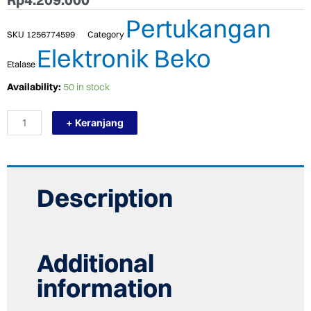
Pertukangan
SKU
1256774599
Category
Elektronik Beko
Etalase
TERMURAH
Availability:
50 in stock
BEKO
HISW
+ Keranjang
93225
SOB
HOB
KOMPOR
GAS
TANAM
Description
90
CM
3
TUNGKU
quantity
Additional
information