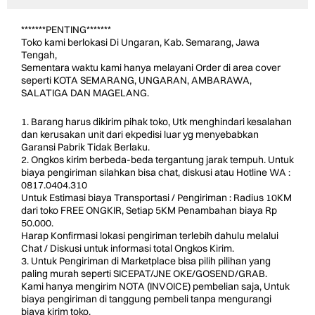
*******PENTING*******
Toko kami berlokasi Di Ungaran, Kab. Semarang, Jawa
Tengah,
Sementara waktu kami hanya melayani Order di area cover
seperti KOTA SEMARANG, UNGARAN, AMBARAWA,
SALATIGA DAN MAGELANG.
1. Barang harus dikirim pihak toko, Utk menghindari kesalahan
dan kerusakan unit dari ekpedisi luar yg menyebabkan
Garansi Pabrik Tidak Berlaku.
2. Ongkos kirim berbeda-beda tergantung jarak tempuh. Untuk
biaya pengiriman silahkan bisa chat, diskusi atau Hotline WA :
0817.0404.310
Untuk Estimasi biaya Transportasi / Pengiriman : Radius 10KM
dari toko FREE ONGKIR, Setiap 5KM Penambahan biaya Rp
50.000.
Harap Konfirmasi lokasi pengiriman terlebih dahulu melalui
Chat / Diskusi untuk informasi total Ongkos Kirim.
3. Untuk Pengiriman di Marketplace bisa pilih pilihan yang
paling murah seperti SICEPAT/JNE OKE/GOSEND/GRAB.
Kami hanya mengirim NOTA (INVOICE) pembelian saja, Untuk
biaya pengiriman di tanggung pembeli tanpa mengurangi
biaya kirim toko.