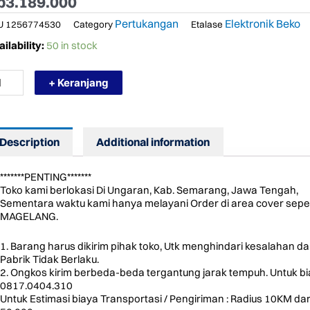
p
3.189.000
Pertukangan
Elektronik Beko
U
1256774530
Category
Etalase
RMURAH
ilability:
50 in stock
KO
SW
+ Keranjang
225
B
B
MPOR
S
Description
Additional information
NAM
NGKU
*******PENTING*******
CM
Toko kami berlokasi Di Ungaran, Kab. Semarang, Jawa Tengah,
ntity
Sementara waktu kami hanya melayani Order di area cover s
MAGELANG.
1. Barang harus dikirim pihak toko, Utk menghindari kesalahan d
Pabrik Tidak Berlaku.
2. Ongkos kirim berbeda-beda tergantung jarak tempuh. Untuk biay
0817.0404.310
Untuk Estimasi biaya Transportasi / Pengiriman : Radius 10KM 