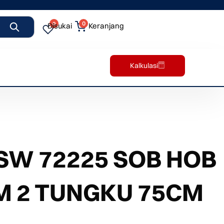
0
0
Disukai
Keranjang
Kalkulasi
SW 72225 SOB HOB
 2 TUNGKU 75CM