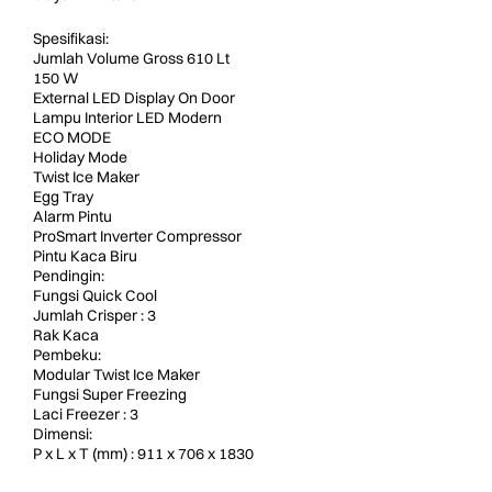
Spesifikasi:
Jumlah Volume Gross 610 Lt
150 W
External LED Display On Door
Lampu Interior LED Modern
ECO MODE
Holiday Mode
Twist Ice Maker
Egg Tray
Alarm Pintu
ProSmart Inverter Compressor
Pintu Kaca Biru
Pendingin:
Fungsi Quick Cool
Jumlah Crisper : 3
Rak Kaca
Pembeku:
Modular Twist Ice Maker
Fungsi Super Freezing
Laci Freezer : 3
Dimensi:
P x L x T (mm) : 911 x 706 x 1830