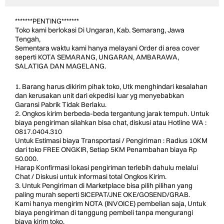
*******PENTING*******
Toko kami berlokasi Di Ungaran, Kab. Semarang, Jawa
Tengah,
Sementara waktu kami hanya melayani Order di area cover
seperti KOTA SEMARANG, UNGARAN, AMBARAWA,
SALATIGA DAN MAGELANG.
1. Barang harus dikirim pihak toko, Utk menghindari kesalahan
dan kerusakan unit dari ekpedisi luar yg menyebabkan
Garansi Pabrik Tidak Berlaku.
2. Ongkos kirim berbeda-beda tergantung jarak tempuh. Untuk
biaya pengiriman silahkan bisa chat, diskusi atau Hotline WA :
0817.0404.310
Untuk Estimasi biaya Transportasi / Pengiriman : Radius 10KM
dari toko FREE ONGKIR, Setiap 5KM Penambahan biaya Rp
50.000.
Harap Konfirmasi lokasi pengiriman terlebih dahulu melalui
Chat / Diskusi untuk informasi total Ongkos Kirim.
3. Untuk Pengiriman di Marketplace bisa pilih pilihan yang
paling murah seperti SICEPAT/JNE OKE/GOSEND/GRAB.
Kami hanya mengirim NOTA (INVOICE) pembelian saja, Untuk
biaya pengiriman di tanggung pembeli tanpa mengurangi
biaya kirim toko.