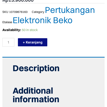
Pertukangan
SKU
10709676163
Category
Elektronik Beko
Etalase
TERMURAH
Availability:
50 in stock
BEKO
GNO610E00GUID
+ Keranjang
Kulkas
610L
3
Door
SBS,
Glass
Description
Door
quantity
Additional
information