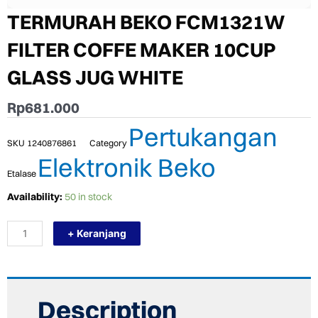
TERMURAH BEKO FCM1321W
FILTER COFFE MAKER 10CUP
GLASS JUG WHITE
Rp
681.000
Pertukangan
SKU
1240876861
Category
Elektronik Beko
Etalase
TERMURAH
Availability:
50 in stock
BEKO
FCM1321W
+ Keranjang
FILTER
COFFE
MAKER
10CUP
GLASS
JUG
Description
WHITE