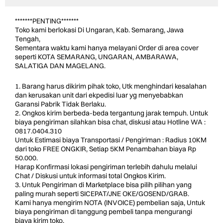
*******PENTING*******
Toko kami berlokasi Di Ungaran, Kab. Semarang, Jawa
Tengah,
Sementara waktu kami hanya melayani Order di area cover
seperti KOTA SEMARANG, UNGARAN, AMBARAWA,
SALATIGA DAN MAGELANG.
1. Barang harus dikirim pihak toko, Utk menghindari kesalahan
dan kerusakan unit dari ekpedisi luar yg menyebabkan
Garansi Pabrik Tidak Berlaku.
2. Ongkos kirim berbeda-beda tergantung jarak tempuh. Untuk
biaya pengiriman silahkan bisa chat, diskusi atau Hotline WA :
0817.0404.310
Untuk Estimasi biaya Transportasi / Pengiriman : Radius 10KM
dari toko FREE ONGKIR, Setiap 5KM Penambahan biaya Rp
50.000.
Harap Konfirmasi lokasi pengiriman terlebih dahulu melalui
Chat / Diskusi untuk informasi total Ongkos Kirim.
3. Untuk Pengiriman di Marketplace bisa pilih pilihan yang
paling murah seperti SICEPAT/JNE OKE/GOSEND/GRAB.
Kami hanya mengirim NOTA (INVOICE) pembelian saja, Untuk
biaya pengiriman di tanggung pembeli tanpa mengurangi
biaya kirim toko.