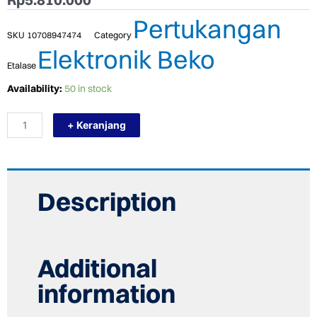
Pertukangan
SKU
10708947474
Category
Elektronik Beko
Etalase
TERMURAH
Availability:
50 in stock
BEKO
DVN04321W
+ Keranjang
Mesin
Pencuci
Piring
Free
Standing
Dishwasher
Description
quantity
Additional
information