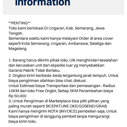
information
**PENTING**
Toko kami berlokasi Di Ungaran, Kab. Semarang, Jawa
Tengah,
Sementara waktu kami hanya melayani Order di area cover
seperti Kota Semarang, Ungaran, Ambarawa, Salatiga dan
Magelang.
1. Barang harus dikirim pihak toko, Utk menghindari kesalahan
dan kerusakan unit dari ekpedisi luar yg menyebabkan
Garansi Pabrik Tidak Berlaku.
2. Ongkos kirim berbeda-beda tergantung jarak tempuh. Untuk
biaya pengiriman silahkan bisa chat, diskusi.
Untuk Estimasi biaya Transportasi dan pemasangan : Radius
10KM dari toko Free Ongkir, Setiap 5KM Penambahan biaya
Rp 50.000
3. Untuk Pengiriman di Marketplace bisa pilih pilihan yang
paling murah seperti SICEPAT/JNE OKE/GOSEND/GRAB.
Kami hanya mengirim NOTA (INVOICE) pembelian saja, Untuk
biaya pengiriman di tanggung pembeli tanpa mengurangi
biaya kirim toko.