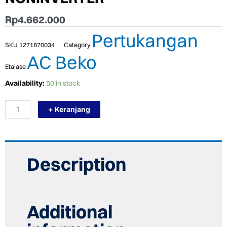
Rp
4.662.000
Pertukangan
SKU
1271870034
Category
AC Beko
Etalase
TERMURAH
Availability:
50 in stock
BEKO
BSFSA
+ Keranjang
120/121
1,5P
AC
AIR
CONDITIONER
SPLIT
Description
NONINVERTER
quantity
Additional