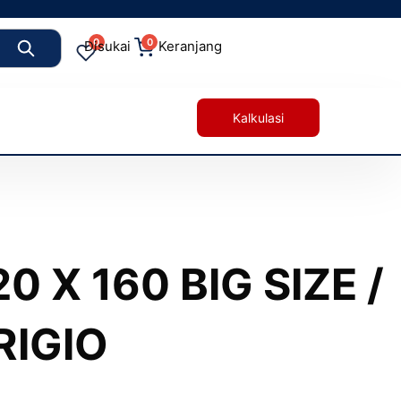
0
0
Disukai
Keranjang
Kalkulasi
 X 160 BIG SIZE /
RIGIO