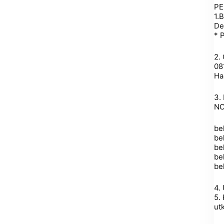
PE
1.
De
* 
2.
08
Ha
3.
NO
be
be
be
be
be
4.
5.
ut