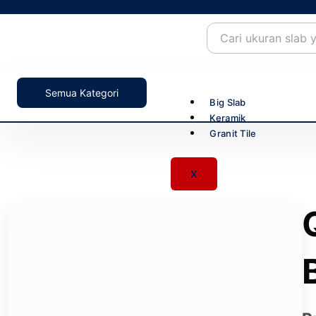
Skip
to
content
Semua Kategori
Big Slab
Keramik
Granit Tile
X