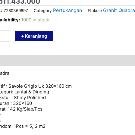
p
11.433.000
Pertukangan
Granit Quadra
KU
7280369897
Category
Etalase
ADRA
ilability:
1000 in stock
ANIT
0
+ Keranjang
0
G
ZE
scription
Additional information
G
AP
adra
VIOE
IGIO
tif : Savoie Grigio Uk 320×160 cm
antity
tegori: Lantai & Dinding
kstur : Shiny Polished
uran : 320×160
rat: 142 Kg/Slab/Pcs
:
:
ndom: 1Pcs = 5,12 m2