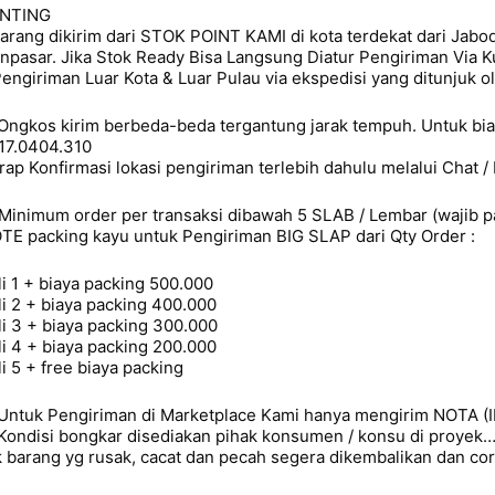
NTING
Barang dikirim dari STOK POINT KAMI di kota terdekat dari Jab
npasar. Jika Stok Ready Bisa Langsung Diatur Pengiriman Via Ku
Pengiriman Luar Kota & Luar Pulau via ekspedisi yang ditunjuk o
 Ongkos kirim berbeda-beda tergantung jarak tempuh. Untuk biay
17.0404.310
rap Konfirmasi lokasi pengiriman terlebih dahulu melalui Chat / 
 Minimum order per transaksi dibawah 5 SLAB / Lembar (wajib p
TE packing kayu untuk Pengiriman BIG SLAP dari Qty Order :
li 1 + biaya packing 500.000
li 2 + biaya packing 400.000
li 3 + biaya packing 300.000
li 4 + biaya packing 200.000
li 5 + free biaya packing
 Untuk Pengiriman di Marketplace Kami hanya mengirim NOTA (
 Kondisi bongkar disediakan pihak konsumen / konsu di proyek
k barang yg rusak, cacat dan pecah segera dikembalikan dan cor