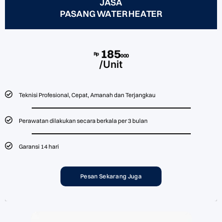
JASA
PASANG WATER HEATER
185
Rp
000
/Unit
Teknisi Profesional, Cepat, Amanah dan Terjangkau
Perawatan dilakukan secara berkala per 3 bulan
Garansi 14 hari
Pesan Sekarang Juga
Popular