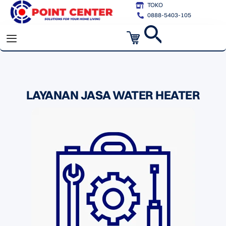
Skip
TOKO
0888-5403-105
to
Cart
content
LAYANAN JASA WATER HEATER